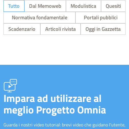
Tutto
Dal Memoweb
Modulistica
Quesiti
Normativa fondamentale
Portali pubblici
Scadenzario
Articoli rivista
Oggi in Gazzetta
Impara ad utilizzare al
meglio Progetto Omnia
Guarda i nostri video tutorial: brevi video che guidano l'utente,