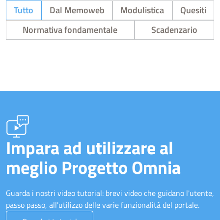
Tutto
Dal Memoweb
Modulistica
Quesiti
Normativa fondamentale
Scadenzario
Impara ad utilizzare al
meglio Progetto Omnia
Guarda i nostri video tutorial: brevi video che guidano l'utente,
passo passo, all'utilizzo delle varie funzionalità del portale.