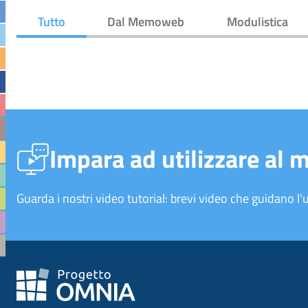
Tutto
Dal Memoweb
Modulistica
Impara ad utilizzare al 
Guarda i nostri video tutorial: brevi video che guidano l'u