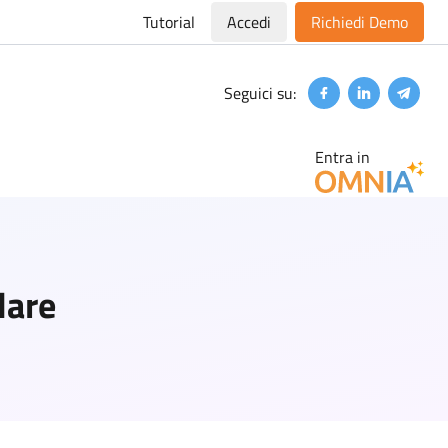
Tutorial
Accedi
Richiedi Demo
Seguici su:
Facebook
Linkedin
Teleg
Entra in
lare