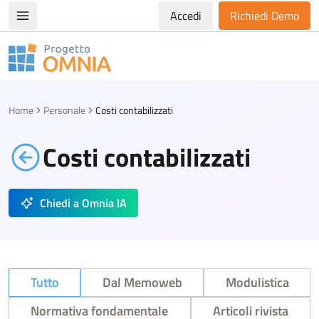
Accedi
Richiedi Demo
Apri/chiudi menù di navigazione
Progetto Omnia
Logo Omnia
Home
Personale
Costi contabilizzati
Costi contabilizzati
Chiedi a Omnia IA
Tutto
Dal Memoweb
Modulistica
Normativa fondamentale
Articoli rivista