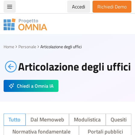
Accedi
Richiedi Demo
Apri/chiudi menù di navigazione
Progetto Omnia
Logo Omnia
Home
Personale
Articolazione degli uffici
Articolazione degli uffici
Chiedi a Omnia IA
Tutto
Dal Memoweb
Modulistica
Quesiti
Normativa fondamentale
Portali pubblici