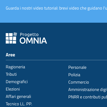
Guarda i nostri video tutorial: brevi video che guidano l'u
Aree
Ragioneria
Personale
Tributi
Polizia
Demografici
Commercio
Elezioni
Amministrazione digi
Affari generali
PNRR e contributi pub
Tecnico LL. PP.