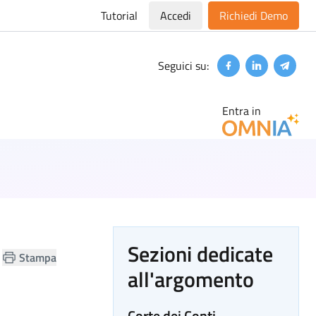
Tutorial
Accedi
Richiedi Demo
Seguici su:
Facebook
Linkedin
Teleg
Entra in
Sezioni dedicate
Stampa
all'argomento
Corte dei Conti