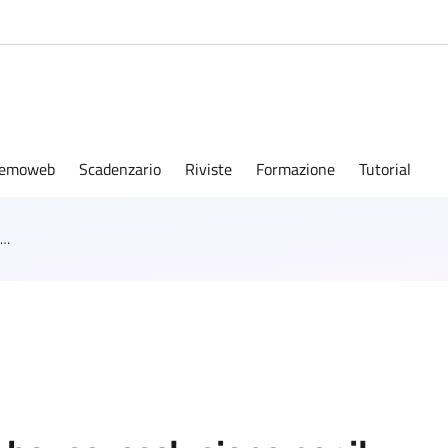
emoweb
Scadenzario
Riviste
Formazione
Tutorial
Incentivi tecnici e società in house: esclusione per il personale non dipendente del Comune