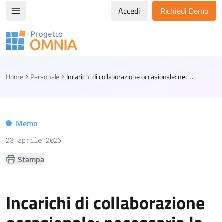
Accedi
Richiedi Demo
Apri/chiudi menù di navigazione
Progetto Omnia
Logo Omnia
Home
Personale
Incarichi di collaborazione occasionale: necessaria la ricorrenza di tutti i presupposti di legge
Memo
23 aprile 2026
Stampa
Incarichi di collaborazione