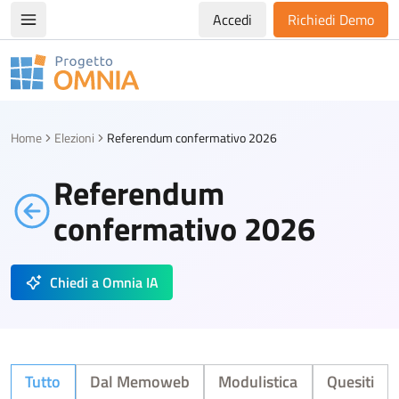
Accedi
Richiedi Demo
Apri/chiudi menù di navigazione
Progetto Omnia
Logo Omnia
Home
Elezioni
Referendum confermativo 2026
Referendum
confermativo 2026
Chiedi a Omnia IA
Tutto
Dal Memoweb
Modulistica
Quesiti