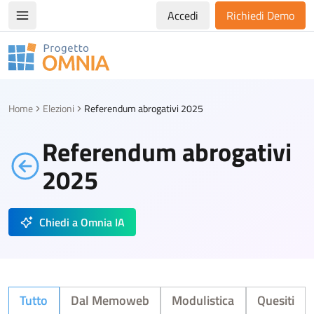
Accedi
Richiedi Demo
Apri/chiudi menù di navigazione
Progetto Omnia
Logo Omnia
Home
Elezioni
Referendum abrogativi 2025
Referendum abrogativi
2025
Chiedi a Omnia IA
Tutto
Dal Memoweb
Modulistica
Quesiti