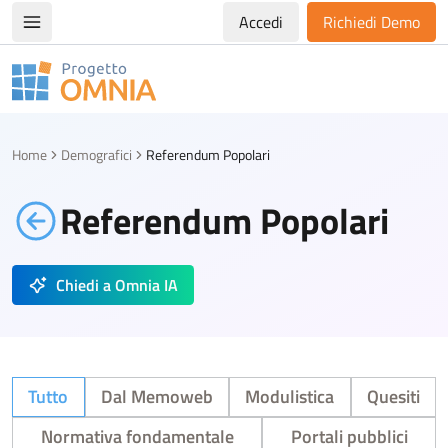
Accedi
Richiedi Demo
Apri/chiudi menù di navigazione
Progetto Omnia
Logo Omnia
Home
Demografici
Referendum Popolari
Referendum Popolari
Chiedi a Omnia IA
Tutto
Dal Memoweb
Modulistica
Quesiti
Normativa fondamentale
Portali pubblici