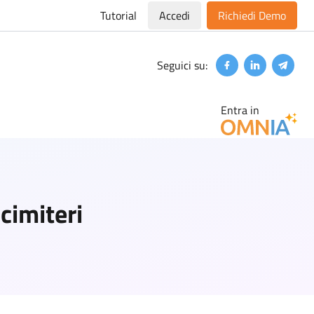
Tutorial
Accedi
Richiedi Demo
Seguici su:
Facebook
Linkedin
Teleg
Entra in
cimiteri