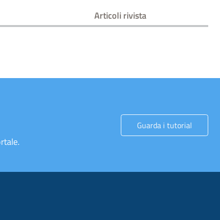
Articoli rivista
Guarda i tutorial
rtale.