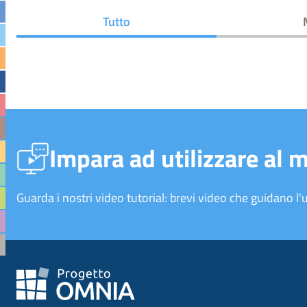
Tutto
Impara ad utilizzare al 
Guarda i nostri video tutorial: brevi video che guidano l'u