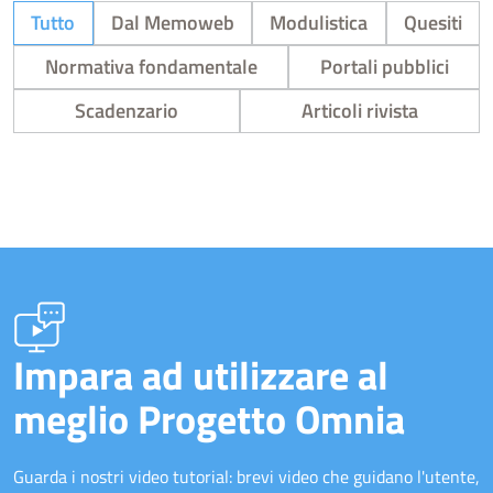
Tutto
Dal Memoweb
Modulistica
Quesiti
Normativa fondamentale
Portali pubblici
Scadenzario
Articoli rivista
Impara ad utilizzare al
meglio Progetto Omnia
Guarda i nostri video tutorial: brevi video che guidano l'utente,