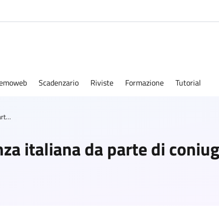
emoweb
Scadenzario
Riviste
Formazione
Tutorial
Acquisto della cittadinanza italiana da parte di coniuge straniero o apolide
za italiana da parte di coniu