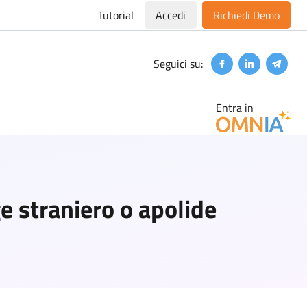
Tutorial
Accedi
Richiedi Demo
Seguici su:
Facebook
Linkedin
Teleg
Entra in
ge straniero o apolide