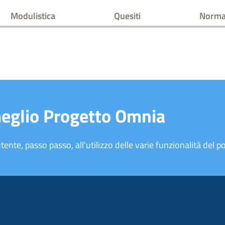
Modulistica
Quesiti
Norma
meglio Progetto Omnia
tente, passo passo, all'utilizzo delle varie funzionalità del po