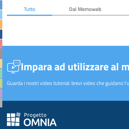
Tutto
Dal Memoweb
Impara ad utilizzare al 
Guarda i nostri video tutorial: brevi video che guidano l'u