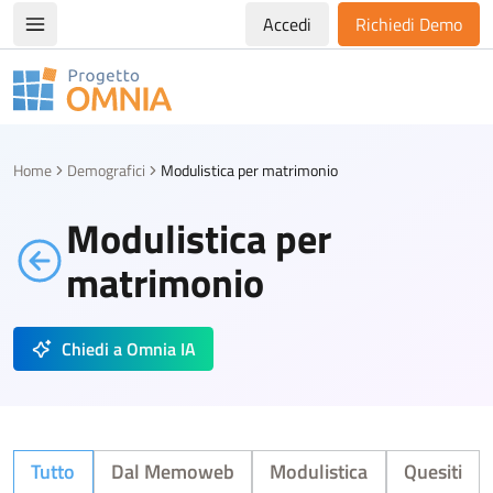
Accedi
Richiedi Demo
Apri/chiudi menù di navigazione
Progetto Omnia
Logo Omnia
Home
Demografici
Modulistica per matrimonio
Modulistica per
matrimonio
Chiedi a Omnia IA
Tutto
Dal Memoweb
Modulistica
Quesiti