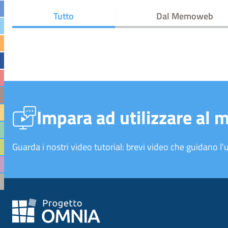
Tutto
Dal Memoweb
Impara ad utilizzare al 
Guarda i nostri video tutorial: brevi video che guidano l'u