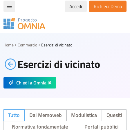
Accedi
Richiedi Demo
Apri/chiudi menù di navigazione
Progetto Omnia
Logo Omnia
Home
Commercio
Esercizi di vicinato
Esercizi di vicinato
Chiedi a Omnia IA
Tutto
Dal Memoweb
Modulistica
Quesiti
Normativa fondamentale
Portali pubblici