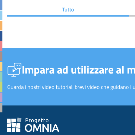
Tutto
Impara ad utilizzare al 
Guarda i nostri video tutorial: brevi video che guidano l'u