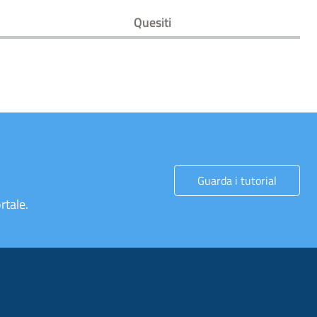
Quesiti
Guarda i tutorial
rtale.