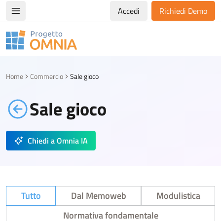
Accedi
Richiedi Demo
Apri/chiudi menù di navigazione
Progetto Omnia
Logo Omnia
Home
Commercio
Sale gioco
Sale gioco
Chiedi a Omnia IA
Tutto
Dal Memoweb
Modulistica
Normativa fondamentale