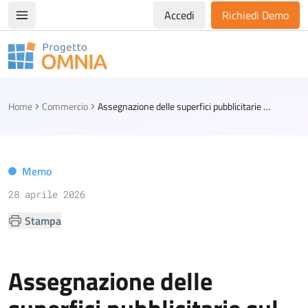
Accedi
Richiedi Demo
Apri/chiudi menù di navigazione
Progetto Omnia
Logo Omnia
Home
Commercio
Assegnazione delle superfici pubblicitarie sul suolo pubblico: i chiarimenti del Tar Sicilia
Memo
28 aprile 2026
Stampa
Assegnazione delle