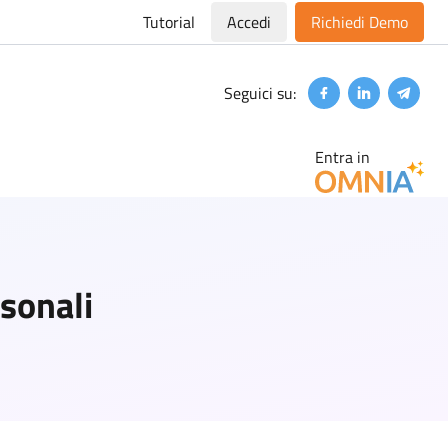
Tutorial
Accedi
Richiedi Demo
Seguici su:
Facebook
Linkedin
Teleg
Entra in
rsonali