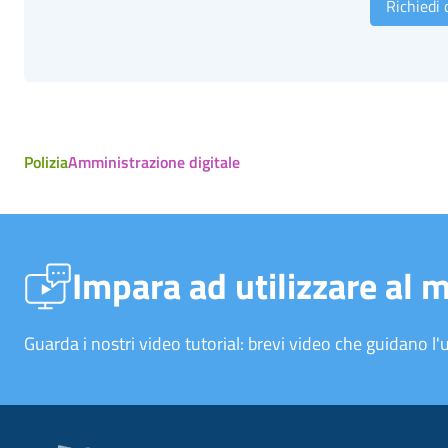
Richiedi
Polizia
Amministrazione digitale
Impara ad utilizzare al 
Guarda i nostri video tutorial: brevi video che guidano l'u