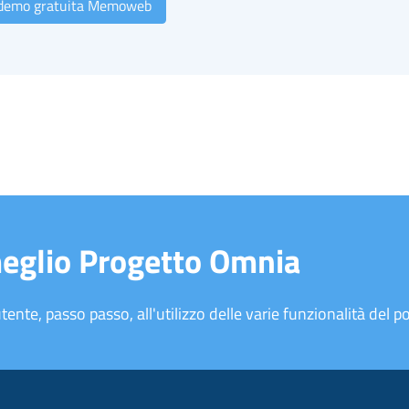
 demo gratuita Memoweb
meglio Progetto Omnia
tente, passo passo, all'utilizzo delle varie funzionalità del po