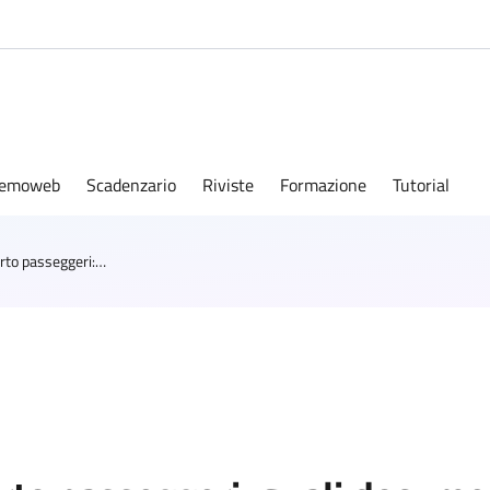
emoweb
Scadenzario
Riviste
Formazione
Tutorial
Controlli stradali nel trasporto passeggeri: quali documenti digitali sono ammessi