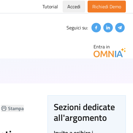
Tutorial
Accedi
Richiedi Demo
Seguici su:
Facebook
Linkedin
Teleg
Entra in
Sezioni dedicate
Stampa
all'argomento
Invito a esibire i