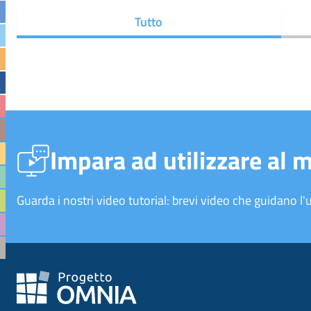
Tutto
Impara ad utilizzare al 
Guarda i nostri video tutorial: brevi video che guidano l'u