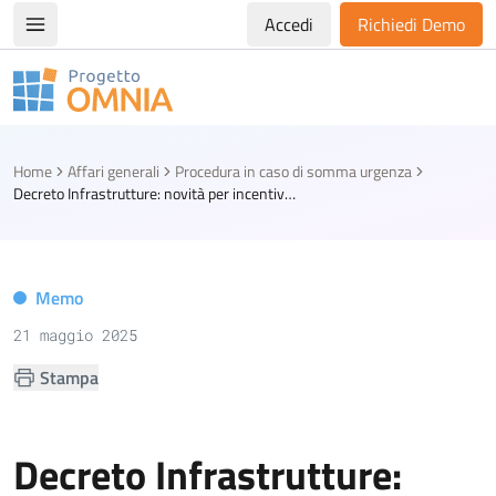
Accedi
Richiedi Demo
Apri/chiudi menù di navigazione
Progetto Omnia
Logo Omnia
Home
Affari generali
Procedura in caso di somma urgenza
Decreto Infrastrutture: novità per incentivi tecnici e appalti di somma urgenza
Memo
21 maggio 2025
Stampa
Decreto Infrastrutture: