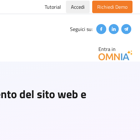
Tutorial
Accedi
Richiedi Demo
Seguici su:
Facebook
Linkedin
Teleg
Entra in
ento del sito web e