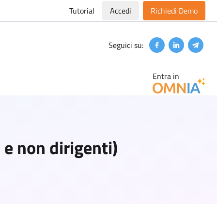
Tutorial
Accedi
Richiedi Demo
Seguici su:
Facebook
Linkedin
Teleg
Entra in
i e non dirigenti)