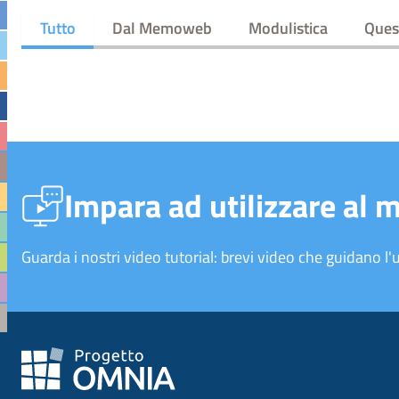
Tutto
Dal Memoweb
Modulistica
Quesi
Impara ad utilizzare al 
Guarda i nostri video tutorial: brevi video che guidano l'u