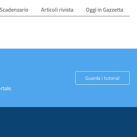
Scadenzario
Articoli rivista
Oggi in Gazzetta
Guarda i tutorial
rtale.