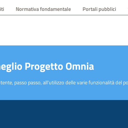
ti
Normativa fondamentale
Portali pubblici
meglio Progetto Omnia
tente, passo passo, all'utilizzo delle varie funzionalità del po