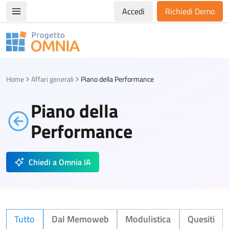
Accedi
Richiedi Demo
Apri/chiudi menù di navigazione
Progetto Omnia
Logo Omnia
Home
Affari generali
Piano della Performance
Piano della
Performance
Chiedi a Omnia IA
Tutto
Dal Memoweb
Modulistica
Quesiti