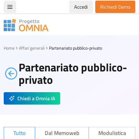
Accedi
Richiedi Demo
Apri/chiudi menù di navigazione
Progetto Omnia
Logo Omnia
Home
Affari generali
Partenariato pubblico-privato
Partenariato pubblico-
privato
Chiedi a Omnia IA
Tutto
Dal Memoweb
Modulistica