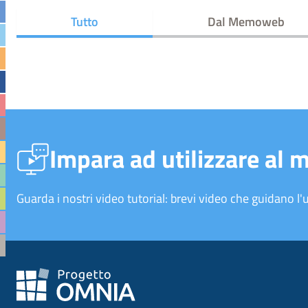
Tutto
Dal Memoweb
Impara ad utilizzare al 
Guarda i nostri video tutorial: brevi video che guidano l'u