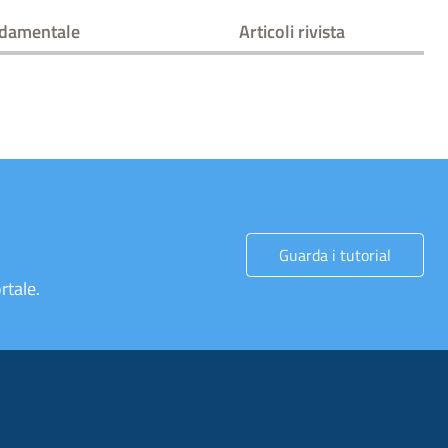
ndamentale
Articoli rivista
Guarda i tutorial
rtale.