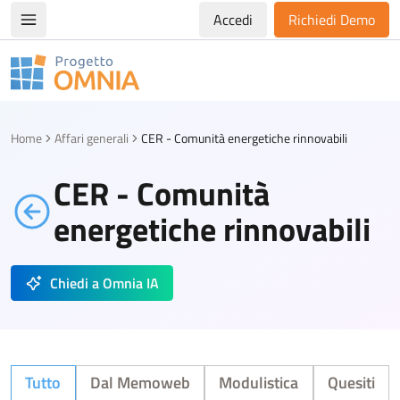
Accedi
Richiedi Demo
Apri/chiudi menù di navigazione
Progetto Omnia
Logo Omnia
Home
Affari generali
CER - Comunità energetiche rinnovabili
CER - Comunità
energetiche rinnovabili
Chiedi a Omnia IA
Tutto
Dal Memoweb
Modulistica
Quesiti