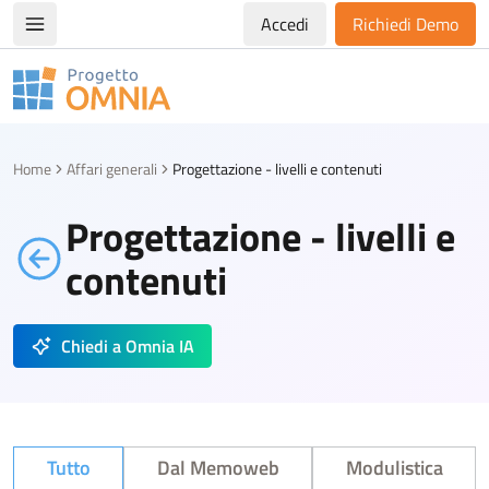
Accedi
Richiedi Demo
Apri/chiudi menù di navigazione
Progetto Omnia
Logo Omnia
Home
Affari generali
Progettazione - livelli e contenuti
Progettazione - livelli e
contenuti
Chiedi a Omnia IA
Tutto
Dal Memoweb
Modulistica