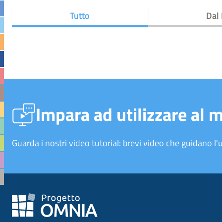
Tutto
Dal
Impara ad utilizzare al 
Guarda i nostri video tutorial: brevi video che guidano l'u