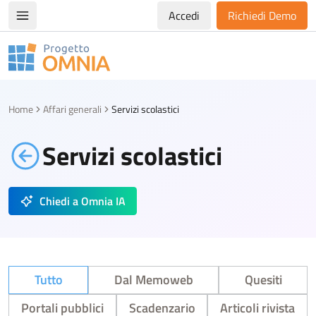
Accedi
Richiedi Demo
Apri/chiudi menù di navigazione
Progetto Omnia
Logo Omnia
Home
Affari generali
Servizi scolastici
Servizi scolastici
Chiedi a Omnia IA
Tutto
Dal Memoweb
Quesiti
Portali pubblici
Scadenzario
Articoli rivista