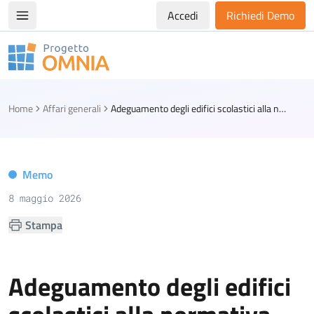
Accedi
Richiedi Demo
Apri/chiudi menù di navigazione
Progetto Omnia
Logo Omnia
Home
Affari generali
Adeguamento degli edifici scolastici alla normativa antincendio: strumenti di negoziazione CONSIP
Memo
8 maggio 2026
Stampa
Adeguamento degli edifici