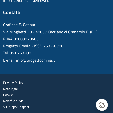
Informazioni dal Memoweb
Contatti
Grafiche E. Gaspari
Via Minghetti 18 - 40057 Cadriano di Granarolo E. (BO)
P. IVA 00089070403
Progetto Omnia - ISSN 2532-8786
Tel. 051 763200
E-mail:
info@progettoomnia.it
Privacy Policy
Note legali
Cookie
Novità e avvisi
© Gruppo Gaspari
Gestisc