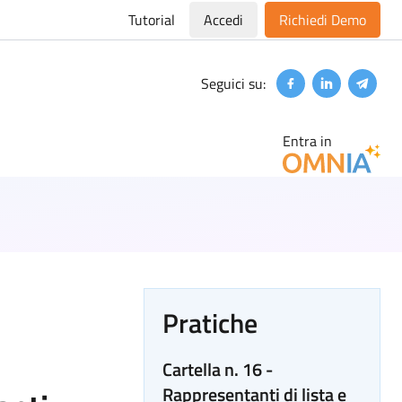
Tutorial
Accedi
Richiedi Demo
Seguici su:
Facebook
Linkedin
Teleg
Entra in
Pratiche
Cartella n. 16 -
Rappresentanti di lista e