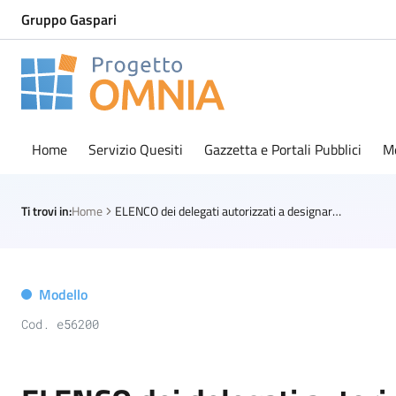
Gruppo Gaspari
Progetto Omnia
Logo Omnia
Home
Servizio Quesiti
Gazzetta e Portali Pubblici
M
Ti trovi in:
Home
ELENCO dei delegati autorizzati a designare i rappresentanti di lista (solo elezioni politiche e regionali)
Modello
Cod. e56200