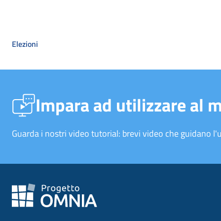
Elezioni
Impara ad utilizzare al 
Guarda i nostri video tutorial: brevi video che guidano l'u