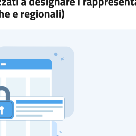
zati a designare i rappresent
che e regionali)